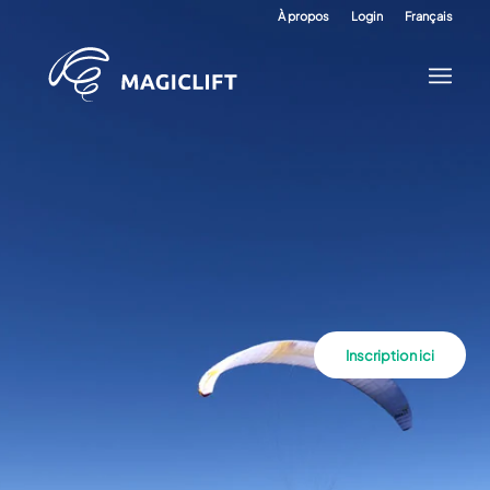
À propos
Login
Français
Inscription ici