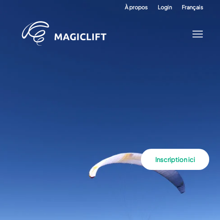
À propos
Login
Français
Inscription ici