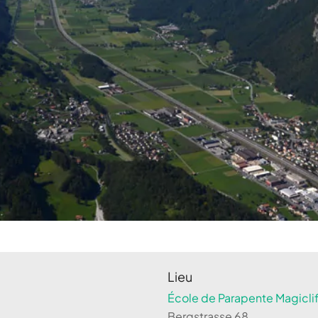
Lieu
École de Parapente Magiclif
Bergstrasse 68