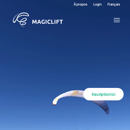
À propos
Login
Français
Inscription ici