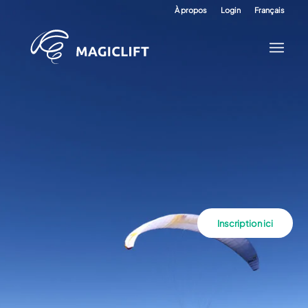
À propos
Login
Français
Inscription ici