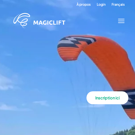
À propos
Login
Français
Inscription ici