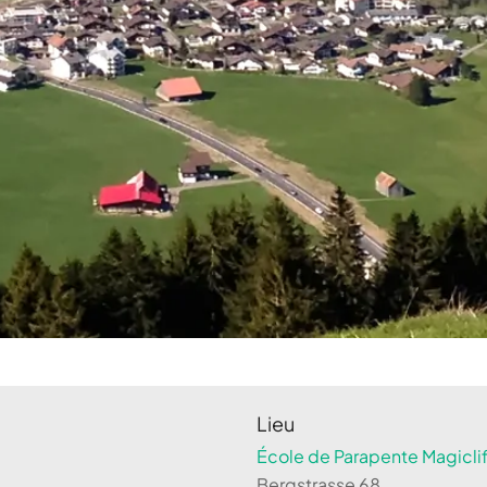
Lieu
École de Parapente Magiclif
Bergstrasse 68