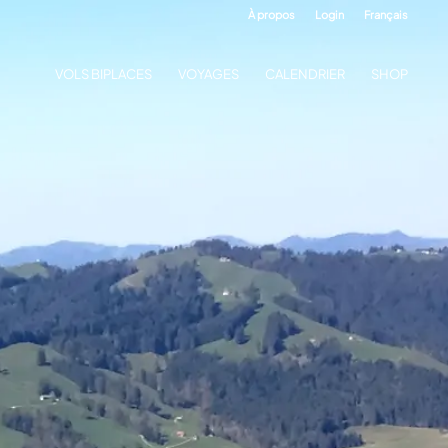
À propos
Login
Français
VOLS BIPLACES
VOYAGES
CALENDRIER
SHOP