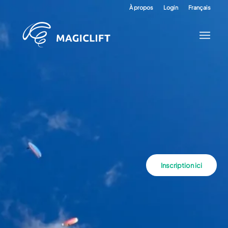
À propos
Login
Français
Inscription ici