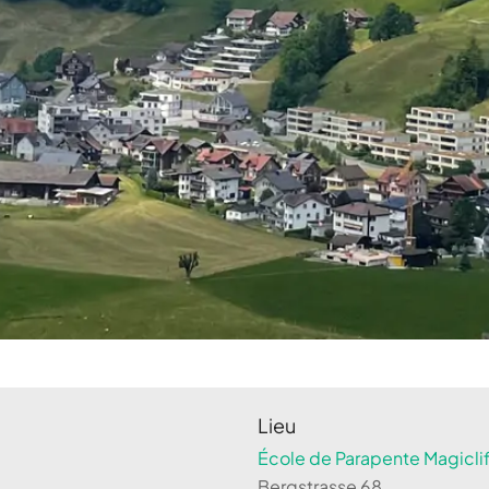
Lieu
École de Parapente Magiclif
Bergstrasse 68