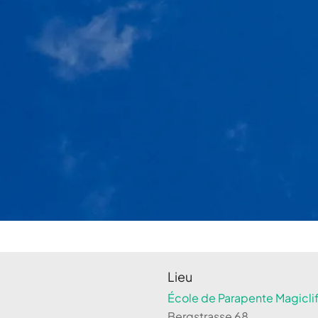
Lieu
École de Parapente Magiclif
Bergstrasse 68