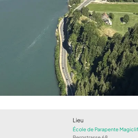
Lieu
École de Parapente Magiclif
Bergstrasse 68