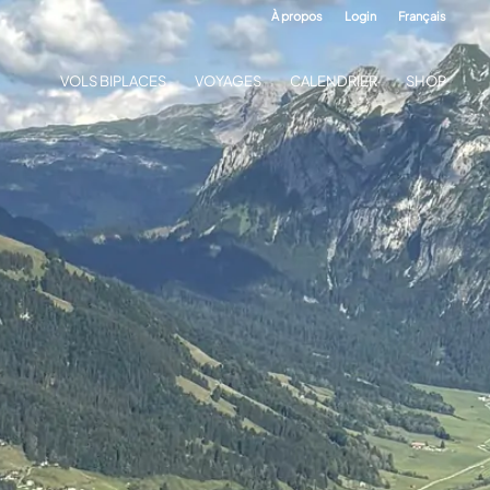
À propos
Login
Français
VOLS BIPLACES
VOYAGES
CALENDRIER
SHOP