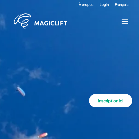
À propos
Login
Français
Inscription ici