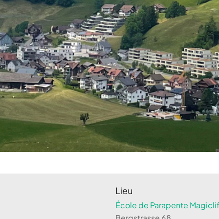
Lieu
École de Parapente Magiclif
Bergstrasse 68