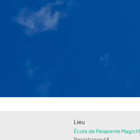
Lieu
École de Parapente Magiclif
Bergstrasse 68