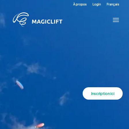
À propos
Login
Français
Inscription ici