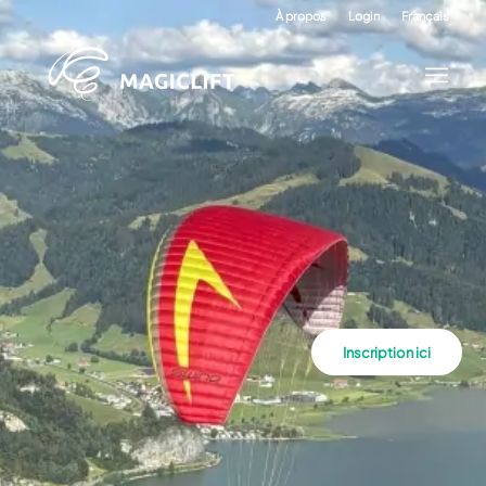
À propos
Login
Français
Inscription ici