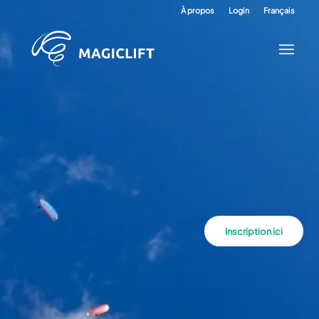
À propos
Login
Français
Inscription ici