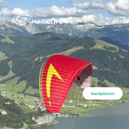
À propos
Login
Français
Inscription ici