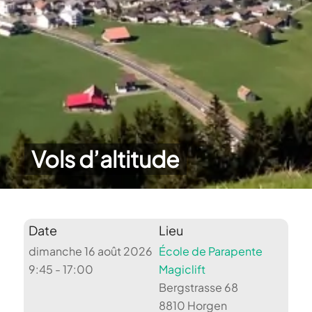
Vols d’altitude
Date
Lieu
dimanche 16 août 2026
École de Parapente
9:45 - 17:00
Magiclift
Bergstrasse 68
8810 Horgen