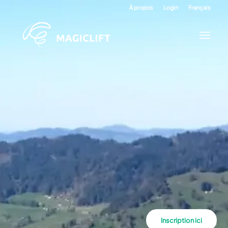
À propos
Login
Français
Inscription ici