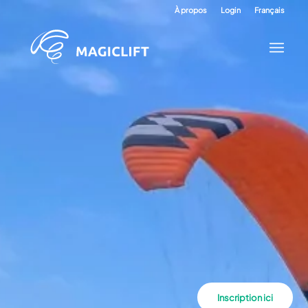
À propos
Login
Français
Inscription ici