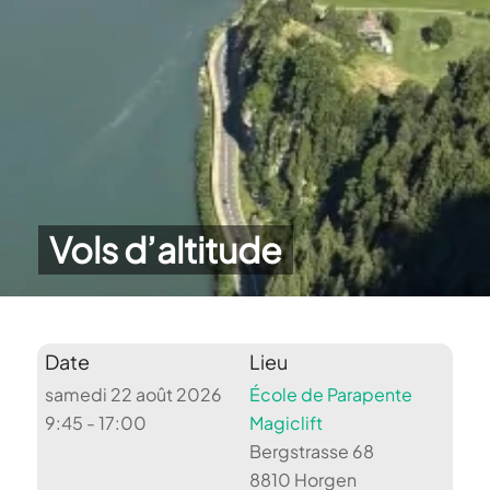
Vols d’altitude
Date
Lieu
samedi 22 août 2026
École de Parapente
9:45 - 17:00
Magiclift
Bergstrasse 68
8810 Horgen