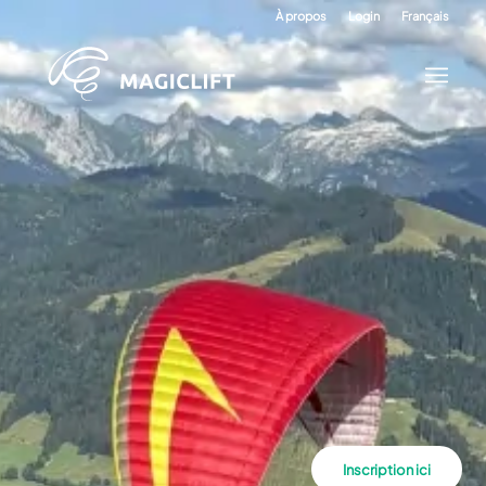
À propos
Login
Français
Inscription ici