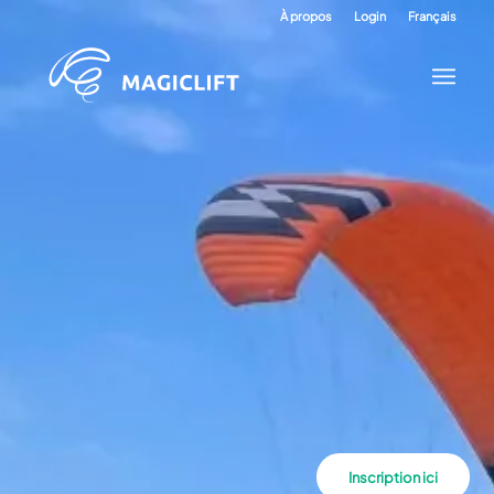
À propos
Login
Français
Inscription ici