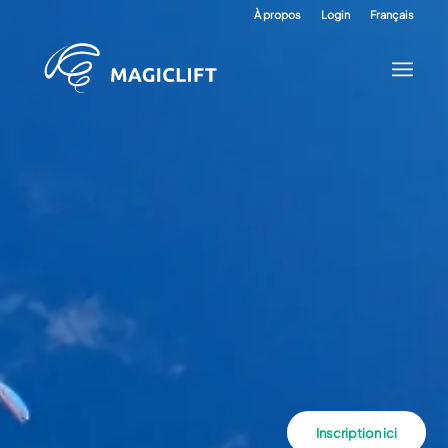
À propos
Login
Français
Inscription ici