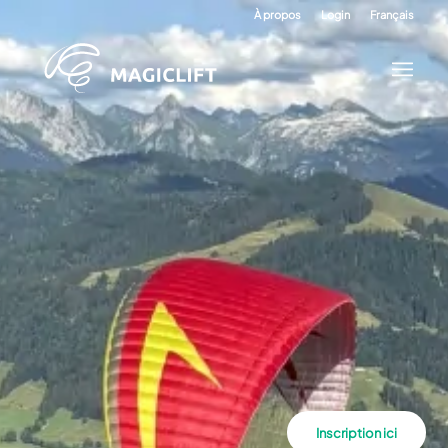
À propos
Login
Français
Inscription ici