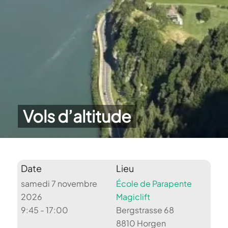
Vols d’altitude
Date
Lieu
samedi 7 novembre
École de Parapente
2026
Magiclift
9:45 - 17:00
Bergstrasse 68
8810 Horgen