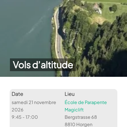
Vols d’altitude
Date
Lieu
samedi 21 novembre
École de Parapente
2026
Magiclift
9:45 - 17:00
Bergstrasse 68
8810 Horgen