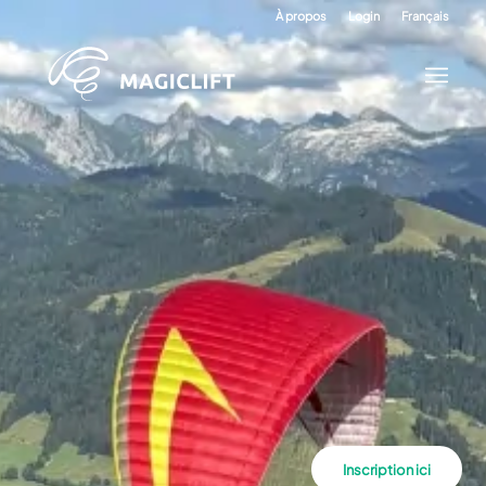
À propos
Login
Français
Inscription ici