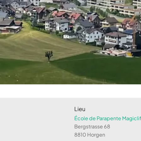
Lieu
École de Parapente Magiclif
Bergstrasse 68
8810 Horgen