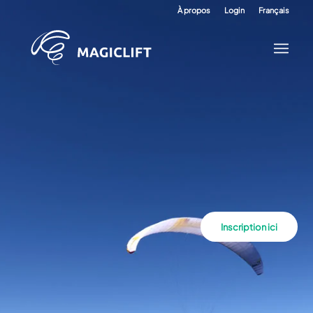
À propos
Login
Français
Inscription ici