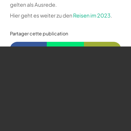
gelten als Ausrede.
Hier geht es weiter zu den
Reisen im 2023
.
Partager cette publication
FAQ sur le parapente
Que signifie Magiclift ?
Webcam
Copyright © 2026 - Gleitschirm-Flugschule Magiclift