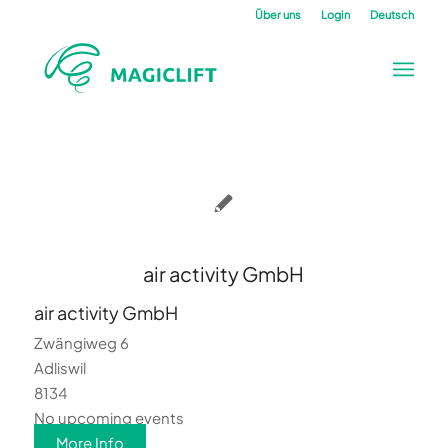
Über uns
Login
Deutsch
air activity GmbH
air activity GmbH
Zwängiweg 6
Adliswil
8134
No upcoming events
More Info