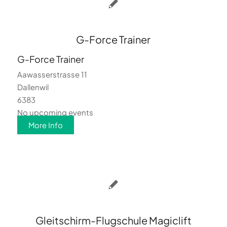
G-Force Trainer
G-Force Trainer
Aawasserstrasse 11
Dallenwil
6383
No upcoming events
More Info
Gleitschirm-Flugschule Magiclift