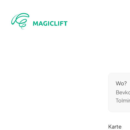
Wo?
Bevko
Tolmi
Karte