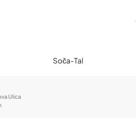
Soča-Tal
va Ulica
n