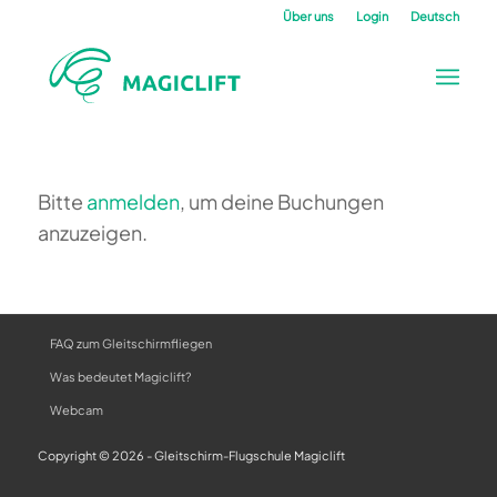
Über uns
Login
Deutsch
Bitte
anmelden
, um deine Buchungen
anzuzeigen.
FAQ zum Gleitschirmfliegen
Was bedeutet Magiclift?
Webcam
Copyright © 2026 - Gleitschirm-Flugschule Magiclift