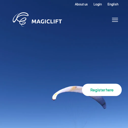
About us
Login
English
Register here