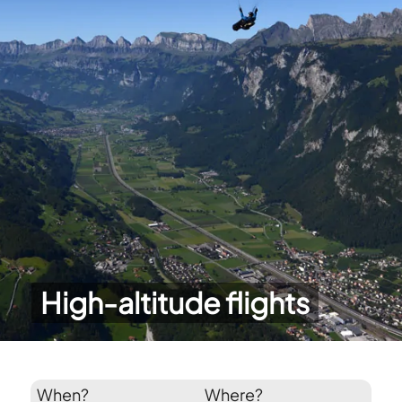
High-altitude flights
When?
Where?