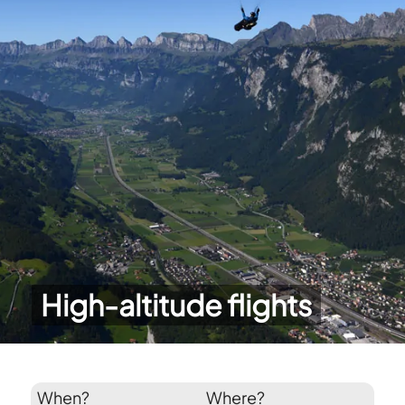
High-altitude flights
When?
Where?