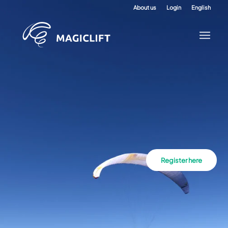
About us
Login
English
Register here