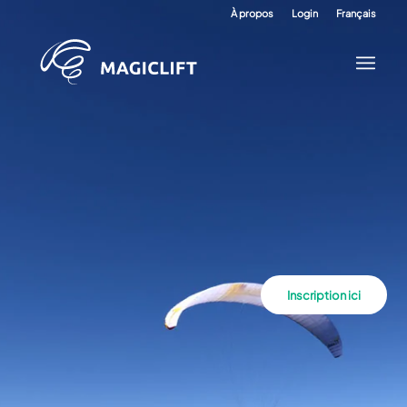
À propos
Login
Français
Inscription ici