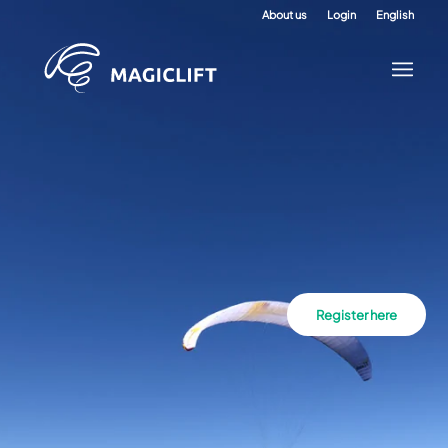
About us
Login
English
Register here