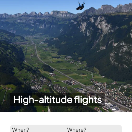
High-altitude flights
When?
Where?