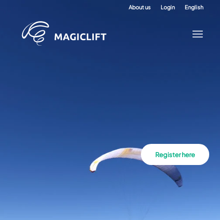
About us
Login
English
Register here