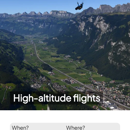
High-altitude flights
When?
Where?