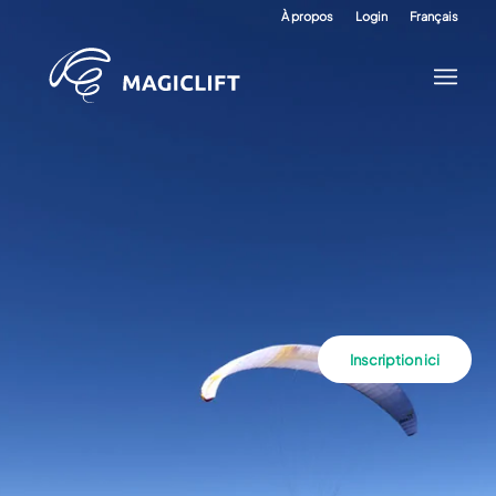
À propos
Login
Français
Inscription ici