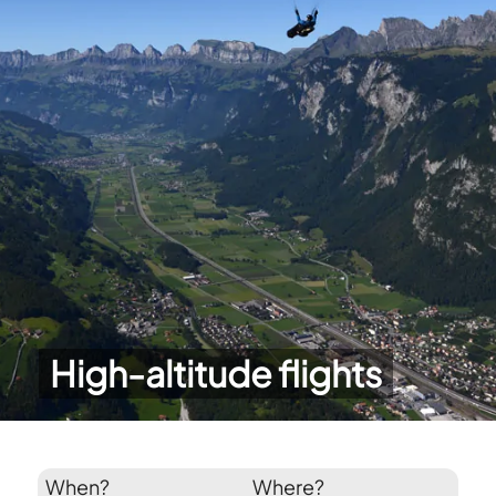
High-altitude flights
When?
Where?