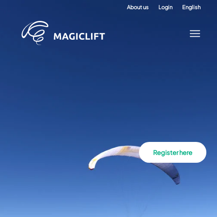
About us
Login
English
Register here