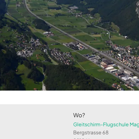
Wo?
Gleitschirm-Flugschule Magi
Bergstrasse 68