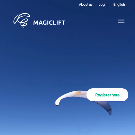
About us
Login
English
Register here