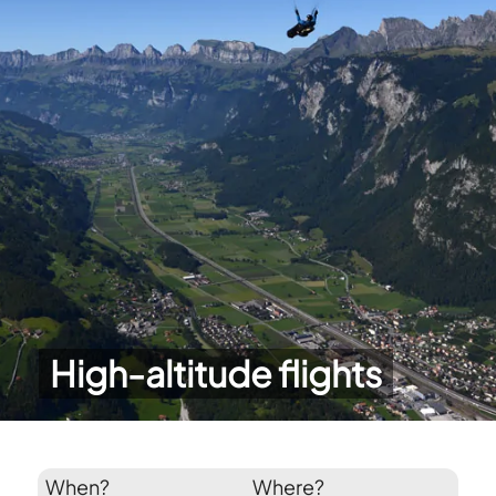
High-altitude flights
When?
Where?