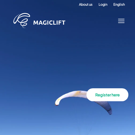
About us
Login
English
Register here