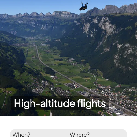
High-altitude flights
When?
Where?