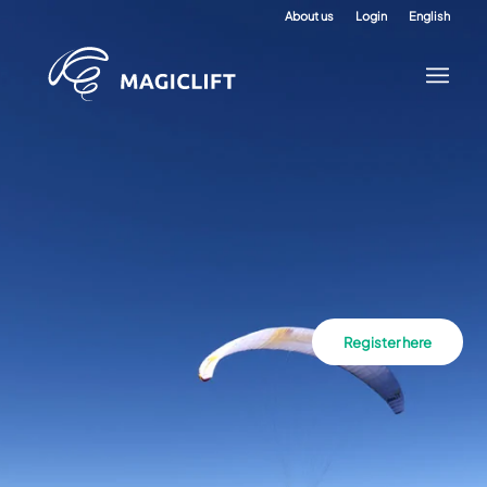
About us
Login
English
Register here