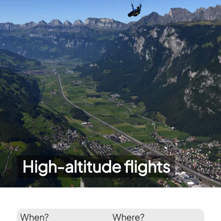
High-altitude flights
When?
Where?