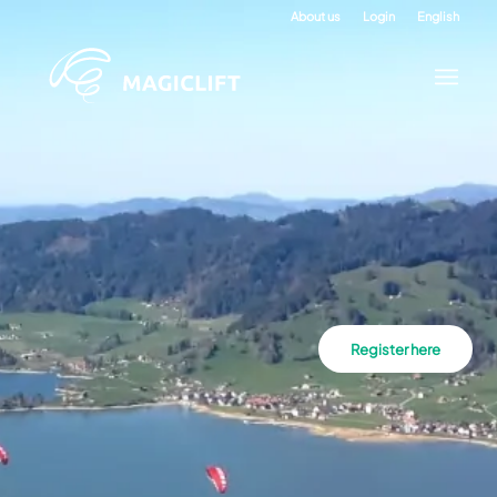
About us
Login
English
Register here