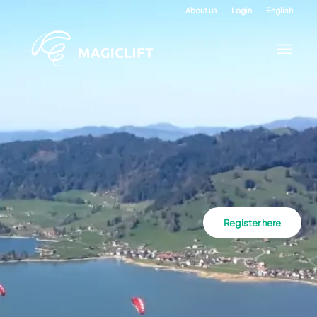
About us
Login
English
Register here