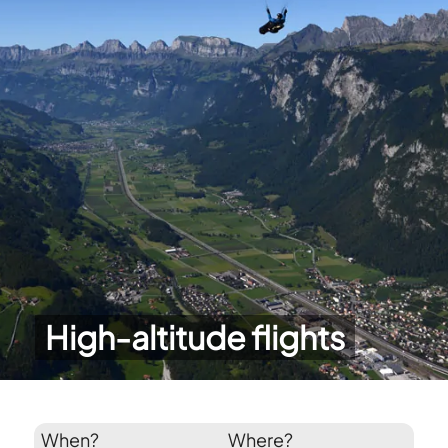
High-altitude flights
When?
Where?