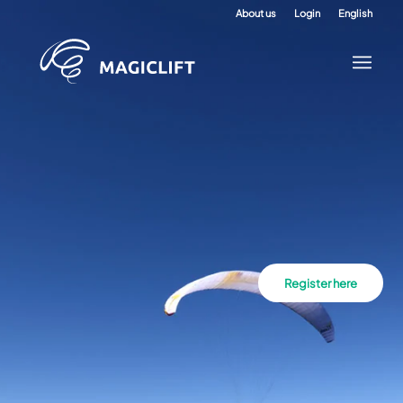
About us
Login
English
Register here