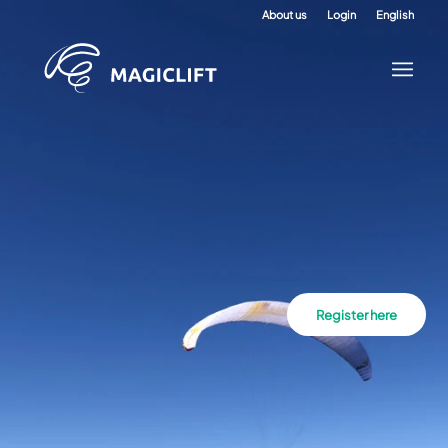
About us
Login
English
Register here