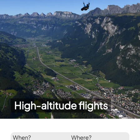
High-altitude flights
When?
Where?