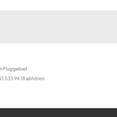
n Fluggebiet.
3 535 94 18 abhören.
ehr möglich.