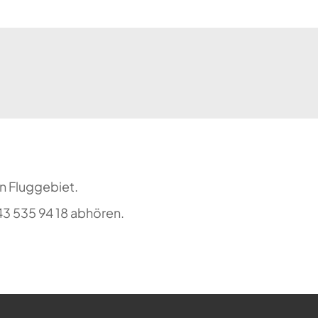
n Fluggebiet.
3 535 94 18 abhören.
ehr möglich.