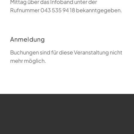
Mittag über das Infoband unter der
Rufnummer 043 535 94 18 bekanntgegeben.
Anmeldung
Buchungen sind für diese Veranstaltung nicht
mehr möglich.
FAQ zum Gleitschirmfliegen
Was bedeutet Magiclift?
Webcam
Copyright © 2026 - Gleitschirm-Flugschule Magiclift