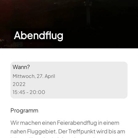
Abendflug
Wann?
Mittwoch, 27. April
2022
15:45 - 20:00
Programm
Wir machen einen Feierabendflug in einem
nahen Fluggebiet. Der Treffpunkt wird bis am