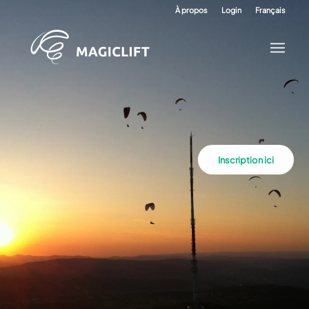
À propos
Login
Français
Inscription ici