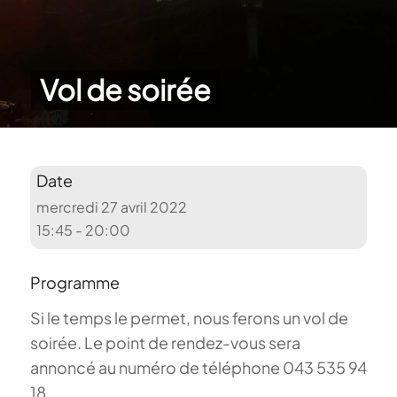
Vol de soirée
Date
mercredi 27 avril 2022
15:45 - 20:00
Programme
Si le temps le permet, nous ferons un vol de
soirée. Le point de rendez-vous sera
annoncé au numéro de téléphone 043 535 94
18.